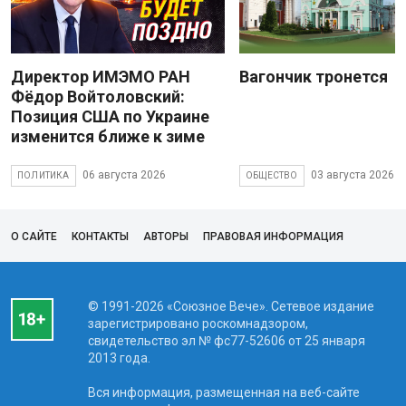
Директор ИМЭМО РАН
Вагончик тронется
Фёдор Войтоловский:
Позиция США по Украине
изменится ближе к зиме
06 августа 2026
03 августа 2026
ПОЛИТИКА
ОБЩЕСТВО
О САЙТЕ
КОНТАКТЫ
АВТОРЫ
ПРАВОВАЯ ИНФОРМАЦИЯ
© 1991-2026 «Союзное Вече». Сетевое издание
зарегистрировано роскомнадзором,
свидетельство эл № фc77-52606 от 25 января
2013 года.
Вся информация, размещенная на веб-сайте