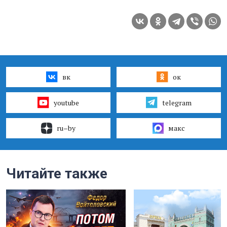
вк
ок
youtube
telegram
ru–by
макс
Читайте также