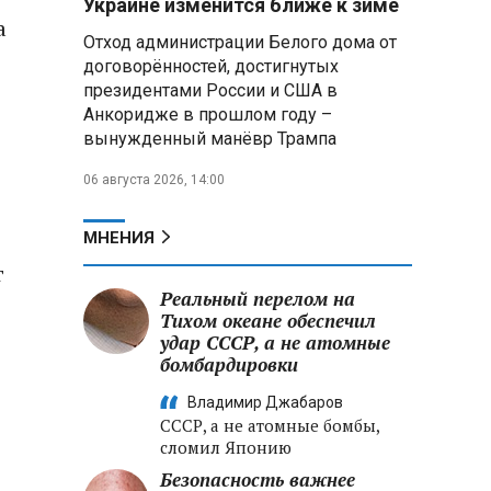
Украине изменится ближе к зиме
летательных аппаратов
а
Отход администрации Белого дома от
договорённостей, достигнутых
Президент Алжира готовится
президентами России и США в
к визиту в Беларусь — МИД
Алжира
Анкоридже в прошлом году –
вынужденный манёвр Трампа
Лантратова: судьба около
06 августа 2026, 14:00
300 жителей Курской области,
попавших в плен после
вторжения боевиков, остается
МНЕНИЯ
неизвестной
г
Реальный перелом на
Второй энергоблок БелАЭС
вновь вышел на номинальную
Тихом океане обеспечил
мощность после диагностики
удар СССР, а не атомные
оборудования
бомбардировки
Владимир Джабаров
СССР, а не атомные бомбы,
сломил Японию
Безопасность важнее