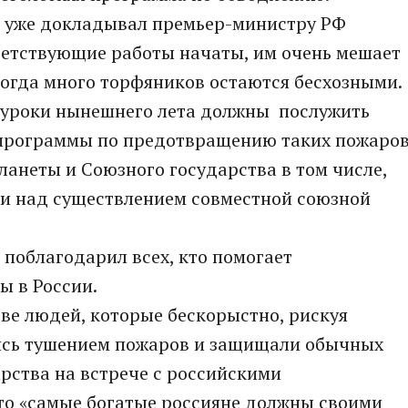
в уже докладывал премьер-министру РФ
ветствующие работы начаты, им очень мешает
когда много торфяников остаются бесхозными.
о уроки нынешнего лета должны послужить
программы по предотвращению таких пожаров
 планеты и Союзного государства в том числе,
 и над существлением совместной союзной
поблагодарил всех, кто помогает
 в России.
тве людей, которые бескорыстно, рискуя
ись тушением пожаров и защищали обычных
арства на встрече с российскими
то «самые богатые россияне должны своими