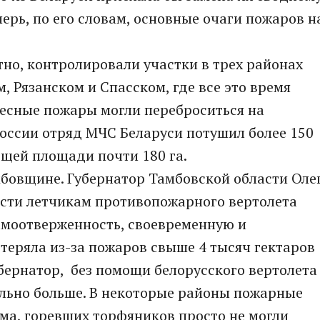
перь, по его словам, основные очаги пожаров н
тно, контролировали участки в трех районах
, Рязанском и Спасском, где все это время
 лесные пожары могли переброситься на
России отряд МЧС Беларуси потушил более 150
щей площади почти 180 га.
овщине. Губернатор Тамбовской области Оле
ости летчикам противопожарного вертолета
амоотверженность, своевременную и
еряла из-за пожаров свыше 4 тысяч гектаров
убернатор, без помощи белорусского вертолета
ельно больше. В некоторые районы пожарные
ма, горевших торфяников просто не могли