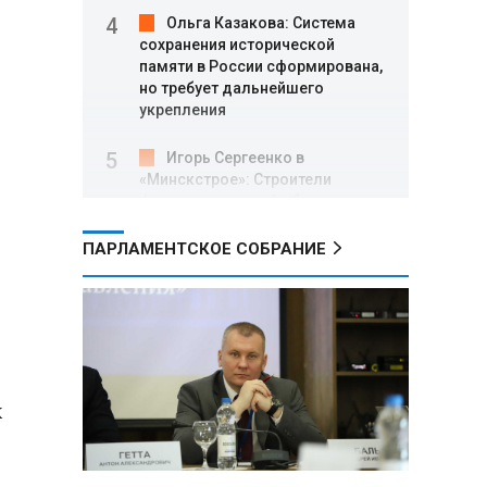
Ольга Казакова: Система
сохранения исторической
памяти в России сформирована,
но требует дальнейшего
укрепления
Игорь Сергеенко в
«Минскстрое»: Строители
формируют новый облик страны
и должны активнее участвовать
в улучшении охраны труда
ПАРЛАМЕНТСКОЕ СОБРАНИЕ
МИД РФ: Поездка
Зеленского в США не принесла
ожидаемых результатов
Белорусские школьники
х
собрали первые «космические»
томаты из семян, побывавших
на орбите