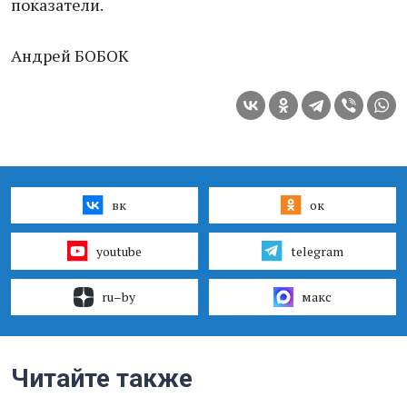
показатели.
Андрей БОБОК
вк
ок
youtube
telegram
ru–by
макс
Читайте также