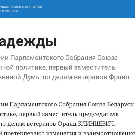
АРЛАМЕНТСКОГО СОБРАНИЯ
И И РОССИИ
надежды
сии Парламентского Собрания Союза
нной политике, первый заместитель
венной Думы по делам ветеранов Франц
сии Парламентского Собрания Союза Беларуси
итике, первый заместитель председателя
по делам ветеранов Франц КЛИНЦЕВИЧ: –
й претерпевают изменения и взаимоотношения