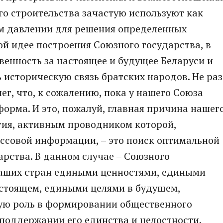
ого строительства зачастую используют как
м давлении для решения определенных
ой идее построения Союзного государства, в
твенность за настоящее и будущее Беларуси и
 историческую связь братских народов. Не раз
ег, что, к сожалению, пока у нашего Союза
форма. И это, пожалуй, главная причина нашег
огия, активным проводником которой,
ассовой информации, – это поиск оптимальной
арства. В данном случае – Союзного
наших стран едиными ценностями, едиными
стоящем, едиными целями в будущем,
ую роль в формировании общественного
поддержании его единства и целостности.