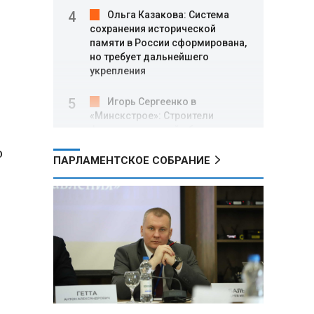
Ольга Казакова: Система
сохранения исторической
памяти в России сформирована,
но требует дальнейшего
укрепления
Игорь Сергеенко в
«Минскстрое»: Строители
формируют новый облик страны
и должны активнее участвовать
о
в улучшении охраны труда
ПАРЛАМЕНТСКОЕ СОБРАНИЕ
МИД РФ: Поездка
Зеленского в США не принесла
ожидаемых результатов
Белорусские школьники
собрали первые «космические»
томаты из семян, побывавших
на орбите