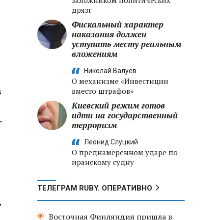
заложником политических
дрязг
Фискальный характер
наказания должен
уступать месту реальным
вложениям
Николай Валуев
О механизме «Инвестиции
в
вместо штрафов»
Киевский режим готов
идти на государственный
т
терроризм
Леонид Слуцкий
О преднамеренном ударе по
иранскому судну
ТЕЛЕГРАМ RUBY. ОПЕРАТИВНО
,
Восточная Финляндия пришла в