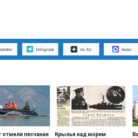
outube
telegram
ru–by
макс
 отмели песчаная
Крылья над морем
В