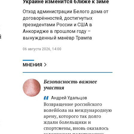
Украине изменится ближе к зиме
летательных аппаратов
Отход администрации Белого дома от
договорённостей, достигнутых
Президент Алжира готовится
президентами России и США в
к визиту в Беларусь — МИД
и
Алжира
Анкоридже в прошлом году –
й
вынужденный манёвр Трампа
Лантратова: судьба около
06 августа 2026, 14:00
300 жителей Курской области,
попавших в плен после
вторжения боевиков, остается
МНЕНИЯ
неизвестной
Безопасность важнее
Второй энергоблок БелАЭС
вновь вышел на номинальную
участия
мощность после диагностики
Андрей Удальцов
оборудования
Возвращение российского
волейбола на международную
арену, которого так долго
л
ждали болельщики и
спортсмены, вновь оказалось