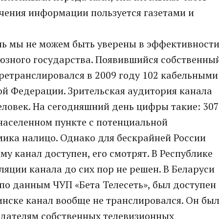
учения информации пользуется газетами и
нь мы не можем быть уверены в эффективност
оюзного государства. Появившийся собственны
ретранслировался в 2009 году 102 кабельными
ой Федерации. Зрительская аудитория канала
еловек. На сегодняшний день цифры такие: 307
населенном пункте с потенциальной
мика налицо. Однако для бескрайней России
кому канал доступен, его смотрят. В Республике
ляции канала до сих пор не решен. В Беларуси
 по данным ЧУП «Бета Телесеть», был доступен
Минске канал вообще не транслировался. Он бы
адателям собственных телевизионных