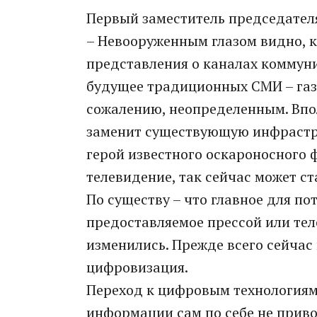
Первый заместитель председате
– Невооруженным глазом видно, 
представления о каналах коммуни
будущее традиционных СМИ – газе
сожалению, неопределенным. Впо
заменит существующую инфрастру
герой известного оскароносного 
телевидение, так сейчас может с
По существу – что главное для п
предоставляемое прессой или те
изменились. Прежде всего сейчас
цифровизация.
Переход к цифровым технологиям
информации сам по себе не приво