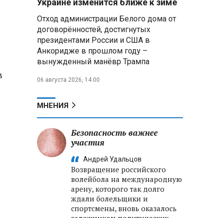
Украине изменится ближе к зиме
россиянам в Беларуси на
Отход администрации Белого дома от
выборах в Госдуму 20 сентября
договорённостей, достигнутых
президентами России и США в
В ООН осудили атаки,
приведшие к гибели детей в
Анкоридже в прошлом году –
Белгородской области и под
вынужденный манёвр Трампа
Геленджиком
в
06 августа 2026, 14:00
Пять месяцев один на
позиции: боец с позывным Гуль
МНЕНИЯ
отбивал атаки ВСУ под ударами
дронов
Безопасность важнее
участия
Владимир Путин:
Безопасность в Белгородской
Андрей Удальцов
области — главный приоритет, но
Возвращение российского
соцвопросы забывать нельзя
волейбола на международную
арену, которого так долго
ждали болельщики и
спортсмены, вновь оказалось