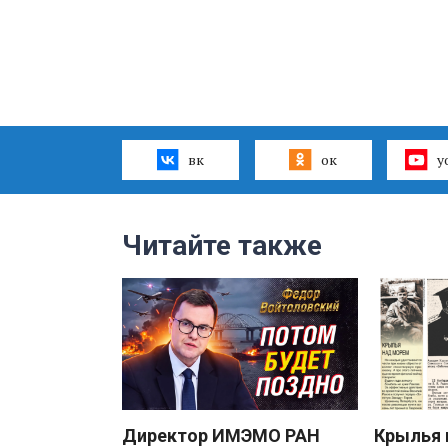
вк
ок
y
Читайте также
Директор ИМЭМО РАН
Крылья 