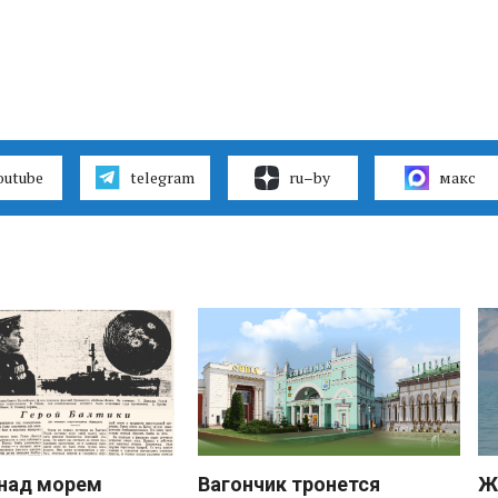
outube
telegram
ru–by
макс
над морем
Вагончик тронется
Ж