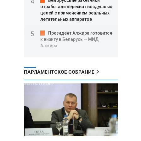
Белорусские ракетчики
отработали перехват воздушных
целей с применением реальных
летательных аппаратов
Президент Алжира готовится
к визиту в Беларусь — МИД
Алжира
Лантратова: судьба около
300 жителей Курской области,
ПАРЛАМЕНТСКОЕ СОБРАНИЕ
попавших в плен после
вторжения боевиков, остается
неизвестной
Второй энергоблок БелАЭС
вновь вышел на номинальную
мощность после диагностики
оборудования
СК РФ: от вторжения
украинских боевиков в Курскую