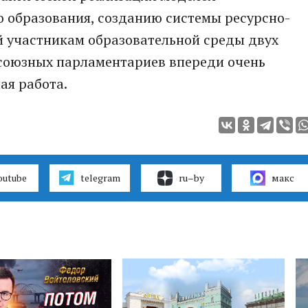
 образования, созданию системы ресурсно-
 участникам образовательной среды двух
у союзных парламентариев впереди очень
ая работа.
outube
telegram
ru–by
макс