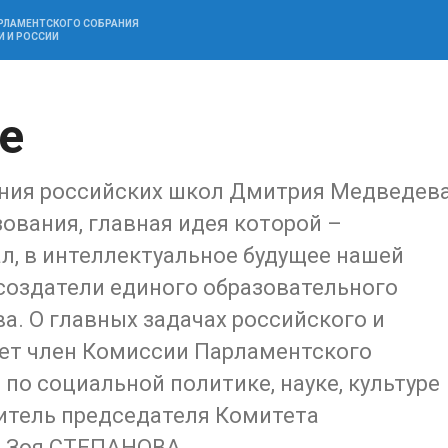
АРЛАМЕНТСКОГО СОБРАНИЯ
И И РОССИИ
е
ния российских школ Дмитрия Медведев
ования, главная идея которой –
л, в интеллектуальное будущее нашей
 создатели единого образовательного
а. О главных задачах российского и
ет член Комиссии Парламентского
по социальной политике, науке, культуре
итель председателя Комитета
е Зоя СТЕПАНОВА.