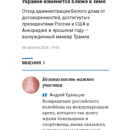
Украине изменится ближе к зиме
россиянам в Беларуси на
Отход администрации Белого дома от
выборах в Госдуму 20 сентября
договорённостей, достигнутых
президентами России и США в
В ООН осудили атаки,
приведшие к гибели детей в
Анкоридже в прошлом году –
Белгородской области и под
вынужденный манёвр Трампа
Геленджиком
06 августа 2026, 14:00
Пять месяцев один на
позиции: боец с позывным Гуль
МНЕНИЯ
отбивал атаки ВСУ под ударами
дронов
Безопасность важнее
участия
Владимир Путин:
Безопасность в Белгородской
Андрей Удальцов
области — главный приоритет, но
Возвращение российского
соцвопросы забывать нельзя
волейбола на международную
арену, которого так долго
ждали болельщики и
спортсмены, вновь оказалось