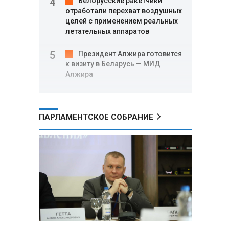
Белорусские ракетчики
отработали перехват воздушных
целей с применением реальных
летательных аппаратов
Президент Алжира готовится
к визиту в Беларусь — МИД
Алжира
Лантратова: судьба около
300 жителей Курской области,
ПАРЛАМЕНТСКОЕ СОБРАНИЕ
попавших в плен после
вторжения боевиков, остается
неизвестной
Второй энергоблок БелАЭС
вновь вышел на номинальную
мощность после диагностики
оборудования
СК РФ: от вторжения
украинских боевиков в Курскую