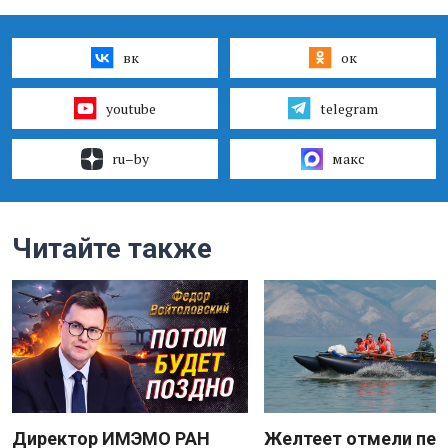
вк
ок
youtube
telegram
ru–by
макс
Читайте также
Директор ИМЭМО РАН
Желтеет отмели пес