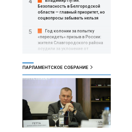
Владимир Путин:
Безопасность в Белгородской
области — главный приоритет, но
соцвопросы забывать нельзя
Год колонии за попытку
«пересидеть» призыв в России:
жителя Славгородского района
осудили за уклонение от
службы
ПАРЛАМЕНТСКОЕ СОБРАНИЕ
В Свердловской области
взорван автомобиль директора
производителя дронов «Упырь»
Российские пловцы
выиграли все золотые медали
первого дня Кубка мира по
зимнему плаванию
Александр Новак:
Независимые АЗС начнут