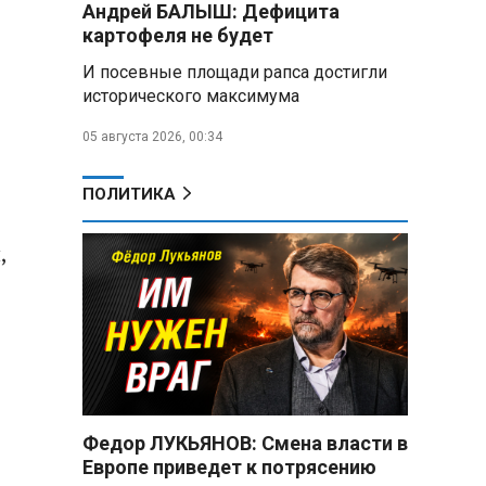
Андрей БАЛЫШ: Дефицита
снабжать топливом через
региональных операторов
картофеля не будет
И посевные площади рапса достигли
Беларусь и Россия
исторического максимума
усиливают сотрудничество по
реализации Целей устойчивого
05 августа 2026, 00:34
развития
Минобороны РФ:
ПОЛИТИКА
Освобождены Зарница и
Рыжевка
,
Строительство крупнейшего
логцентра Wildberries в
Беларуси идет с опережением
графика
Вячеслав Володин:
Противодействие
мошенничеству и миграционная
Федор ЛУКЬЯНОВ: Смена власти в
политика — приоритеты работы
Европе приведет к потрясению
Госдумы