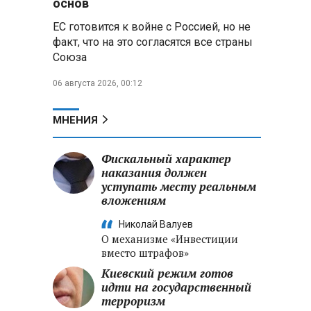
основ
ЕС готовится к войне с Россией, но не
Владимир Путин запросил у
факт, что на это согласятся все страны
военного командования оценки
Союза
обстановки на линии боевого
соприкосновения
06 августа 2026, 00:12
Владимир Путин провел
крупные кадровые
МНЕНИЯ
перестановки в командовании
СВО и Минобороны
Фискальный характер
наказания должен
Минобороны РФ: новые
уступать месту реальным
военно-строительные
вложениям
подразделения будут возводить
стратегические объекты по всей
Николай Валуев
стране
О механизме «Инвестиции
вместо штрафов»
Киевский режим готов
идти на государственный
терроризм