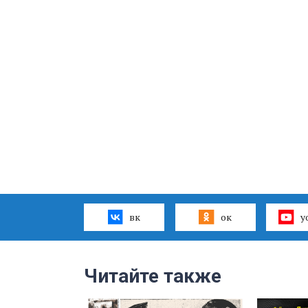
вк
ок
y
Читайте также