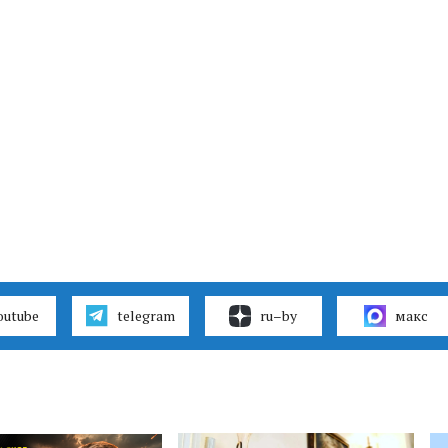
outube
telegram
ru–by
макс