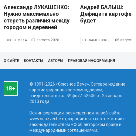
Александр ЛУКАШЕНКО:
Андрей БАЛЫШ:
Нужно максимально
Дефицита картофеля
стереть различия между
будет
городом и деревней
07 августа 2026
05 августа 
ЭКОНОМИКА
ПАРЛАМЕНТСКОЕ
О САЙТЕ
КОНТАКТЫ
АВТОРЫ
ПРАВОВАЯ ИНФОРМАЦИЯ
© 1991-2026 «Союзное Вече». Сетевое издание
зарегистрировано роскомнадзором,
свидетельство эл № фc77-52606 от 25 января
2013 года.
Вся информация, размещенная на веб-сайте
www.souzveche.ru, охраняется в соответствии с
законодательством РФ об авторском праве и
международными соглашениями.