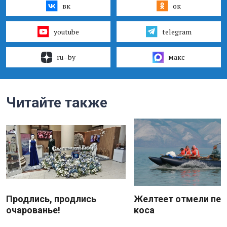
вк
ок
youtube
telegram
ru–by
макс
Читайте также
Продлись, продлись
Желтеет отмели пес
очарованье!
коса