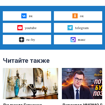
вк
ок
youtube
telegram
ru–by
макс
Читайте также