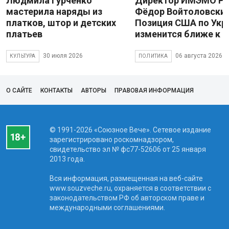
Людмила Гурченко
Директор ИМЭМО Р
мастерила наряды из
Фёдор Войтоловский
платков, штор и детских
Позиция США по Укр
платьев
изменится ближе к 
30 июля 2026
06 августа 2026
КУЛЬТУРА
ПОЛИТИКА
О САЙТЕ
КОНТАКТЫ
АВТОРЫ
ПРАВОВАЯ ИНФОРМАЦИЯ
© 1991-2026 «Союзное Вече». Сетевое издание
зарегистрировано роскомнадзором,
свидетельство эл № фc77-52606 от 25 января
2013 года.
Вся информация, размещенная на веб-сайте
www.souzveche.ru, охраняется в соответствии с
законодательством РФ об авторском праве и
международными соглашениями.