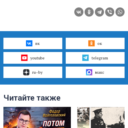
вк
ок
youtube
telegram
ru–by
макс
Читайте также