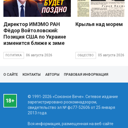
Директор ИМЭМО РАН
Крылья над морем
Фёдор Войтоловский:
Позиция США по Украине
изменится ближе к зиме
06 августа 2026
05 августа 2026
ПОЛИТИКА
ОБЩЕСТВО
О САЙТЕ
КОНТАКТЫ
АВТОРЫ
ПРАВОВАЯ ИНФОРМАЦИЯ
© 1991-2026 «Союзное Вече». Сетевое издание
зарегистрировано роскомнадзором,
свидетельство эл № фc77-52606 от 25 января
2013 года.
Вся информация, размещенная на веб-сайте