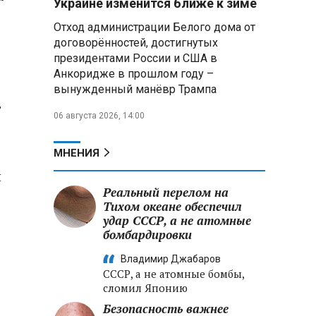
Украине изменится ближе к зиме
летательных аппаратов
Отход администрации Белого дома от
договорённостей, достигнутых
Президент Алжира готовится
президентами России и США в
к визиту в Беларусь — МИД
Алжира
Анкоридже в прошлом году –
вынужденный манёвр Трампа
Лантратова: судьба около
т
06 августа 2026, 14:00
300 жителей Курской области,
попавших в плен после
вторжения боевиков, остается
МНЕНИЯ
неизвестной
и
Реальный перелом на
Второй энергоблок БелАЭС
вновь вышел на номинальную
Тихом океане обеспечил
мощность после диагностики
удар СССР, а не атомные
оборудования
бомбардировки
Владимир Джабаров
СССР, а не атомные бомбы,
сломил Японию
Безопасность важнее