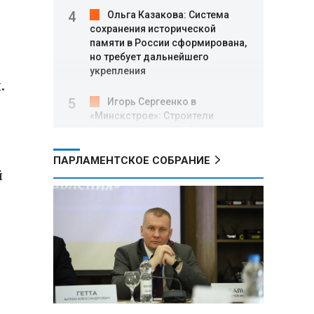
Ольга Казакова: Система
сохранения исторической
памяти в России сформирована,
но требует дальнейшего
укрепления
.
Игорь Сергеенко в
«Минскстрое»: Строители
формируют новый облик страны
и должны активнее участвовать
в улучшении охраны труда
ПАРЛАМЕНТСКОЕ СОБРАНИЕ
й
МИД РФ: Поездка
Зеленского в США не принесла
ожидаемых результатов
Белорусские школьники
собрали первые «космические»
томаты из семян, побывавших
на орбите