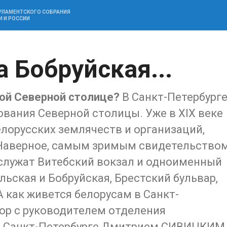
АРЛАМЕНТСКОГО СОБРАНИЯ
И И РОССИИ
а Бобруйская...
кой Северной столице?
В Санкт-Петербург
ования Северной столицы. Уже в XIX веке
лорусских землячеств и организаций,
 Наверное, самым зримым свидетельство
 служат Витебский вокзал и одноименный
льская и Бобруйская, Брестский бульвар,
 как живется белорусам в Санкт-
вор с руководителем отделения
 в Санкт-Петербурге Дмитрием СИВИЦКИМ