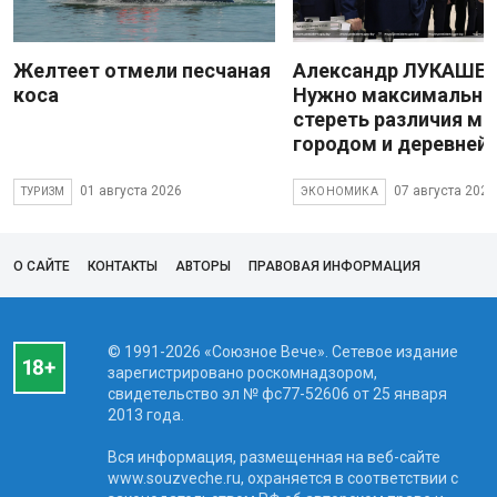
Желтеет отмели песчаная
Александр ЛУКАШЕН
коса
Нужно максимально
стереть различия м
городом и деревней
01 августа 2026
07 августа 2026
ТУРИЗМ
ЭКОНОМИКА
О САЙТЕ
КОНТАКТЫ
АВТОРЫ
ПРАВОВАЯ ИНФОРМАЦИЯ
© 1991-2026 «Союзное Вече». Сетевое издание
зарегистрировано роскомнадзором,
свидетельство эл № фc77-52606 от 25 января
2013 года.
Вся информация, размещенная на веб-сайте
www.souzveche.ru, охраняется в соответствии с