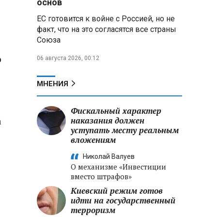
основ
ЕС готовится к войне с Россией, но не
Владимир Путин запросил у
факт, что на это согласятся все страны
военного командования оценки
Союза
обстановки на линии боевого
соприкосновения
о
06 августа 2026, 00:12
Владимир Путин провел
крупные кадровые
МНЕНИЯ
перестановки в командовании
СВО и Минобороны
Фискальный характер
а
наказания должен
Минобороны РФ: новые
уступать месту реальным
военно-строительные
вложениям
подразделения будут возводить
стратегические объекты по всей
Николай Валуев
стране
О механизме «Инвестиции
вместо штрафов»
Киевский режим готов
идти на государственный
терроризм