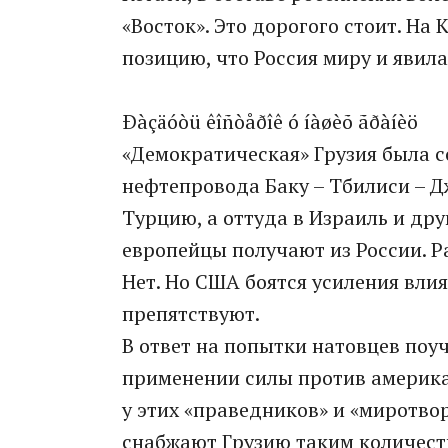
«Восток». Это дорогого стоит. На
позицию, что Россия миру и явила
Ðàç­äóòü êîñ­òå­ðîê ó íà­øèõ ãðà­íèö
«Демократическая» Грузия была с
нефтепровода Баку – Тбилиси – Д
Турцию, а оттуда в Израиль и дру
европейцы получают из России. Р
Нет. Но США боятся усиления влия
препятствуют.
В ответ на попытки натовцев поу
применении силы против америка
у этих «праведников» и «миротвор
снабжают Грузию таким количеств