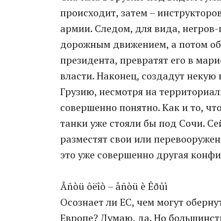
происходит, затем – инструкторо
армии. Следом, для вида, негров
дорожным движением, а потом об
президента, превратят его в мари
власти. Наконец, создадут некую
Грузию, несмотря на территориал
совершенно понятно. Как и то, чт
танки уже стояли бы под Сочи. Се
разместят свои или перевооруженн
это уже совершенно другая конфи
Åñòü ôëîò – åñòü è Êðûì
Осознает ли ЕС, чем могут оберну
Европе? Думаю, да. Но большинств