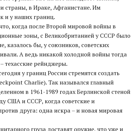
и страны, в Ираке, Афганистане. Им
к и у наших границ.
что, когда после Второй мировой войны в
ционные зоны, с Великобританией у СССР было
е, казалось бы, у союзников, советских
ивали. А ведь никакой холодной войны тогда
а – техасские рейнджеры.
сегодня у границ России стремятся создать
ckpoint Charlie). Так назывался главный
деленном в 1961-1989 годах Берлинской стеной
ду США и СССР, когда советские и
против друга: одна искра – и новая мировая
нитарного груза доставят оружие, что уже и