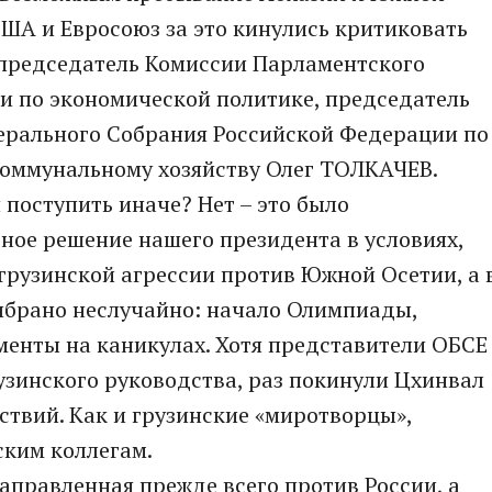
США и Евросоюз за это кинулись критиковать
председатель Комиссии Парламентского
и по экономической политике, председатель
рального Собрания Российской Федерации по
оммунальному хозяйству Олег ТОЛКАЧЕВ.
 поступить иначе? Нет – это было
ное решение нашего президента в условиях,
грузинской агрессии против Южной Осетии, а 
выбрано неслучайно: начало Олимпиады,
менты на каникулах. Хотя представители ОБСЕ
узинского руководства, раз покинули Цхинвал
ствий. Как и грузинские «миротворцы»,
ским коллегам.
аправленная прежде всего против России, а