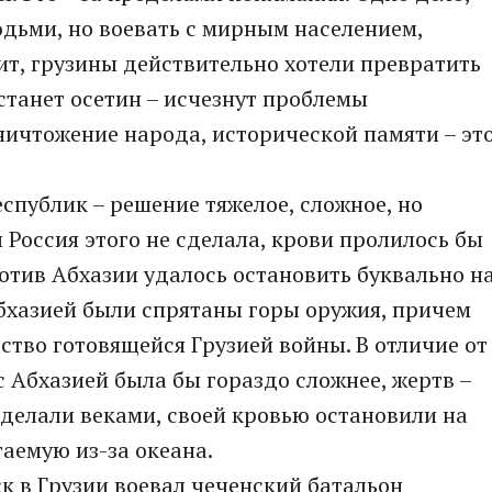
дьми, но воевать с мирным населением,
т, грузины действительно хотели превратить
станет осетин – исчезнут проблемы
ичтожение народа, исторической памяти – эт
спублик – решение тяжелое, сложное, но
 Россия этого не сделала, крови пролилось бы
отив Абхазии удалось остановить буквально н
 Абхазией были спрятаны горы оружия, причем
ство готовящейся Грузией войны. В отличие от
 Абхазией была бы гораздо сложнее, жертв –
о делали веками, своей кровью остановили на
гаемую из-за океана.
ск в Грузии воевал чеченский батальон