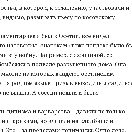
рства, в которой, к сожалению, участвовали и
 видимо, разыграть пьесу по косовскому
ламентариев я был в Осетии, все видел
то натовским «знатокам» тоже неплохо было б
и эту войну. Например, с женщиной, со
бомбежки в подвале разрушенного дома. Она
, многие из которых владеют осетинским
а на родном языке призыв выходить и садитьс
о не вышла. А соседи пошли и были
нь цинизма и варварства – давили не только
и стариками, но влетели на кладбище и
ы. Это – за пределами понимания. Одно дело,