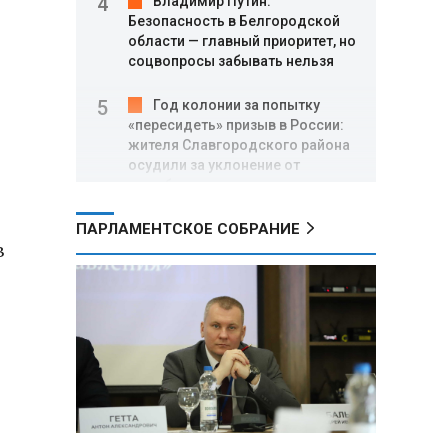
Владимир Путин:
Безопасность в Белгородской
области — главный приоритет, но
соцвопросы забывать нельзя
Год колонии за попытку
«пересидеть» призыв в России:
жителя Славгородского района
осудили за уклонение от
службы
ПАРЛАМЕНТСКОЕ СОБРАНИЕ
В Свердловской области
в
взорван автомобиль директора
производителя дронов «Упырь»
Российские пловцы
выиграли все золотые медали
первого дня Кубка мира по
зимнему плаванию
Александр Новак:
Независимые АЗС начнут