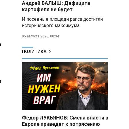
Андрей БАЛЫШ: Дефицита
снабжать топливом через
региональных операторов
картофеля не будет
И посевные площади рапса достигли
Беларусь и Россия
исторического максимума
усиливают сотрудничество по
реализации Целей устойчивого
05 августа 2026, 00:34
развития
ы
Минобороны РФ:
ПОЛИТИКА
Освобождены Зарница и
Рыжевка
Строительство крупнейшего
я
логцентра Wildberries в
Беларуси идет с опережением
графика
Вячеслав Володин:
Противодействие
мошенничеству и миграционная
Федор ЛУКЬЯНОВ: Смена власти в
политика — приоритеты работы
Европе приведет к потрясению
Госдумы