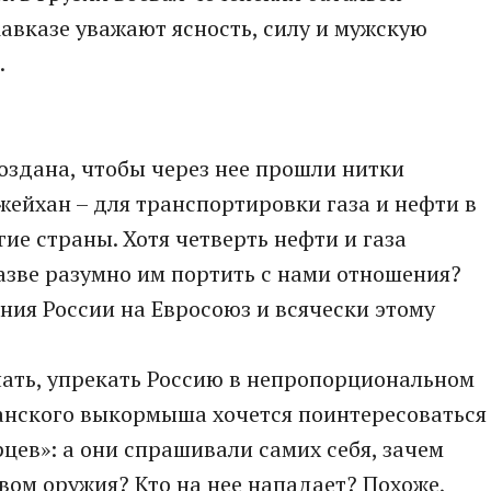
 Кавказе уважают ясность, силу и мужскую
.
оздана, чтобы через нее прошли нитки
жейхан – для транспортировки газа и нефти в
гие страны. Хотя четверть нефти и газа
азве разумно им портить с нами отношения?
ния России на Евросоюз и всячески этому
чать, упрекать Россию в непропорциональном
нского выкормыша хочется поинтересоваться
цев»: а они спрашивали самих себя, зачем
ом оружия? Кто на нее нападает? Похоже,