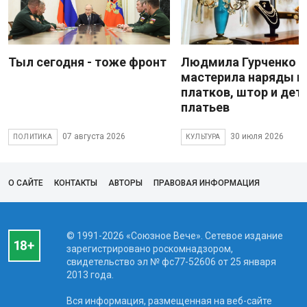
Тыл сегодня - тоже фронт
Людмила Гурченко
мастерила наряды и
платков, штор и дет
платьев
07 августа 2026
30 июля 2026
ПОЛИТИКА
КУЛЬТУРА
О САЙТЕ
КОНТАКТЫ
АВТОРЫ
ПРАВОВАЯ ИНФОРМАЦИЯ
© 1991-2026 «Союзное Вече». Сетевое издание
зарегистрировано роскомнадзором,
свидетельство эл № фc77-52606 от 25 января
2013 года.
Вся информация, размещенная на веб-сайте