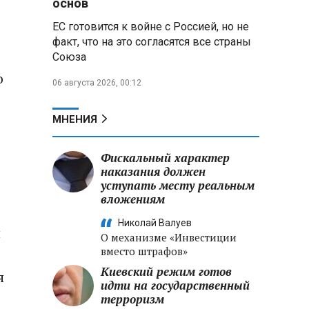
основ
ЕС готовится к войне с Россией, но не
Владимир Путин запросил у
факт, что на это согласятся все страны
военного командования оценки
Союза
обстановки на линии боевого
соприкосновения
о
06 августа 2026, 00:12
Владимир Путин провел
крупные кадровые
МНЕНИЯ
перестановки в командовании
СВО и Минобороны
Фискальный характер
наказания должен
Минобороны РФ: новые
уступать месту реальным
военно-строительные
вложениям
подразделения будут возводить
стратегические объекты по всей
Николай Валуев
стране
й
О механизме «Инвестиции
вместо штрафов»
Киевский режим готов
я
идти на государственный
терроризм