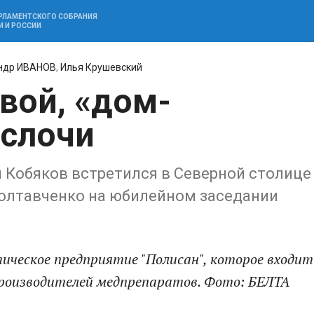
АРЛАМЕНТСКОГО СОБРАНИЯ
И И РОССИИ
ндр ИВАНОВ
,
Илья Крушевский
вой, «дом-
ислочи
 Кобяков встретился в Северной столице
Полтавченко на юбилейном заседании
ческое предприятие "Полисан", которое входит
производителей медпрепаратов. Фото: БЕЛТА