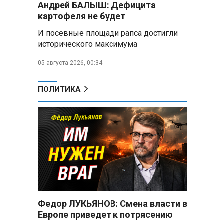
Андрей БАЛЫШ: Дефицита
снабжать топливом через
региональных операторов
картофеля не будет
И посевные площади рапса достигли
Беларусь и Россия
исторического максимума
усиливают сотрудничество по
реализации Целей устойчивого
05 августа 2026, 00:34
развития
Минобороны РФ:
ПОЛИТИКА
Освобождены Зарница и
Рыжевка
Строительство крупнейшего
логцентра Wildberries в
Беларуси идет с опережением
графика
Вячеслав Володин:
Противодействие
мошенничеству и миграционная
Федор ЛУКЬЯНОВ: Смена власти в
политика — приоритеты работы
Европе приведет к потрясению
Госдумы