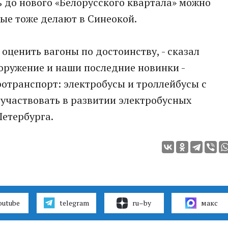
ь до нового «Белорусского квартала» можно
рые тоже делают в Синеокой.
оценить вагоны по достоинству, - сказал
ооружение и наши последние новинки -
отранспорт: электробусы и троллейбусы с
участвовать в развитии электробусных
етербурга.
outube
telegram
ru–by
макс