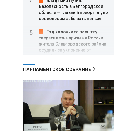
Владимир Путин:
Безопасность в Белгородской
области — главный приоритет, но
соцвопросы забывать нельзя
Год колонии за попытку
«пересидеть» призыв в России:
жителя Славгородского района
осудили за уклонение от
службы
ПАРЛАМЕНТСКОЕ СОБРАНИЕ
В Свердловской области
взорван автомобиль директора
производителя дронов «Упырь»
Российские пловцы
выиграли все золотые медали
первого дня Кубка мира по
зимнему плаванию
Александр Новак:
Независимые АЗС начнут