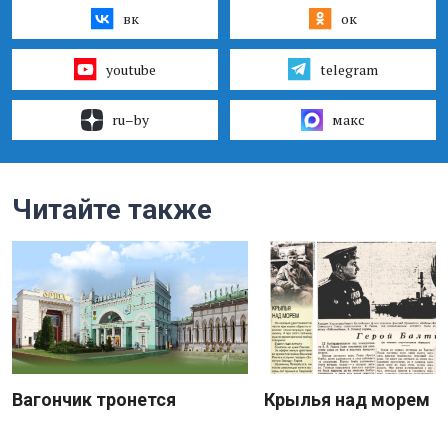
вк
ок
youtube
telegram
ru–by
макс
Читайте также
Вагончик тронется
Крылья над морем