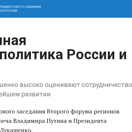
АРЛАМЕНТСКОГО СОБРАНИЯ
И И РОССИИ
иная
политика России и
ашенко высоко оценивают сотрудничеств
нейшем развитии
рного заседания Второго форума регионов
треча Владимира Путина и Президента
 Лукашенко.