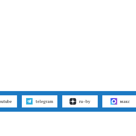
outube
telegram
ru–by
макс