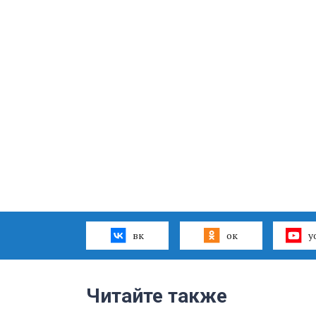
вк
ок
y
Читайте также