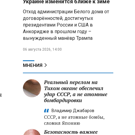
Украине изменится ближе к зиме
товарооборот до $500 млн в год
Отход администрации Белого дома от
договорённостей, достигнутых
Владимир Путин
президентами России и США в
поблагодарил Жапарова за
личную поддержку
Анкоридже в прошлом году –
российско‑киргизского
вынужденный манёвр Трампа
сотрудничества
06 августа 2026, 14:00
Трутнев доложил Путину:
инвестиции на Дальнем Востоке
МНЕНИЯ
превысили 6,5 трлн рублей
Реальный перелом на
Белорусские ракетчики
в
отработали перехват воздушных
Тихом океане обеспечил
я
целей с применением реальных
удар СССР, а не атомные
летательных аппаратов
бомбардировки
Владимир Джабаров
СССР, а не атомные бомбы,
сломил Японию
Безопасность важнее