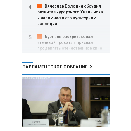
Вячеслав Володин обсудил
развитие курортного Хвалынска
и напомнил о его культурном
наследии
ы
Бурляев раскритиковал
«теневой прокат» и призвал
продвигать отечественное кино
Александр Лукашенко
ПАРЛАМЕНТСКОЕ СОБРАНИЕ
провел кадровые перестановки
в руководстве Следственного
комитета и внутренних войск
МВД
Ольга Казакова: Система
сохранения исторической
памяти в России сформирована,
но требует дальнейшего
укрепления