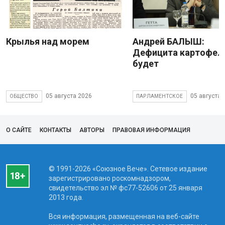
Крылья над морем
Андрей БАЛЫШ:
Дефицита картофеля
будет
05 августа 2026
05 августа 
ОБЩЕСТВО
ПАРЛАМЕНТСКОЕ
О САЙТЕ
КОНТАКТЫ
АВТОРЫ
ПРАВОВАЯ ИНФОРМАЦИЯ
© 1991-2026 «Союзное Вече». Сетевое издание
зарегистрировано роскомнадзором,
свидетельство эл № фc77-52606 от 25 января
2013 года.
Вся информация, размещенная на веб-сайте