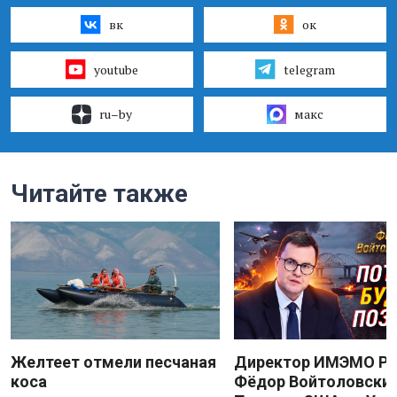
вк
ок
youtube
telegram
ru–by
макс
Читайте также
Желтеет отмели песчаная
Директор ИМЭМО Р
коса
Фёдор Войтоловский