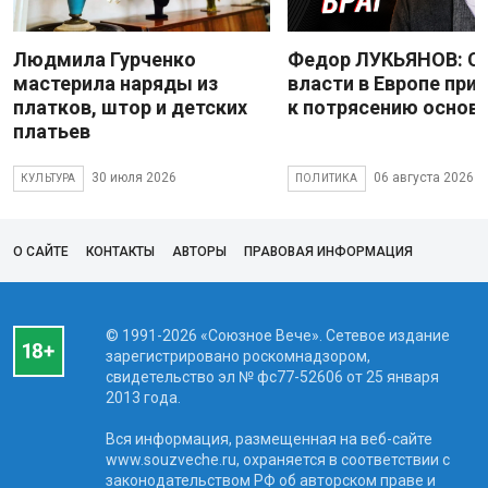
Людмила Гурченко
Федор ЛУКЬЯНОВ: С
мастерила наряды из
власти в Европе при
платков, штор и детских
к потрясению основ
платьев
30 июля 2026
06 августа 2026
КУЛЬТУРА
ПОЛИТИКА
О САЙТЕ
КОНТАКТЫ
АВТОРЫ
ПРАВОВАЯ ИНФОРМАЦИЯ
© 1991-2026 «Союзное Вече». Сетевое издание
зарегистрировано роскомнадзором,
свидетельство эл № фc77-52606 от 25 января
2013 года.
Вся информация, размещенная на веб-сайте
www.souzveche.ru, охраняется в соответствии с
законодательством РФ об авторском праве и