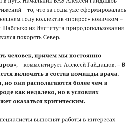
ва в путь. Начальник БАЭ Алексей Гайдашов
тижений – то, что за годы уже сформировалась
нешнем году коллектив «прирос» новичком –
 Шаблыко из Института природопользования
вился покорять Север.
ять человек, причем мы постоянно
дров»
, – комментирует Алексей Гайдашов.
– В
стся включить в состав команды врача.
н, но они располагаются более чем в
роде как недалеко, но в условиях
жет оказаться критическим.
специалисты выполнят работы в интересах