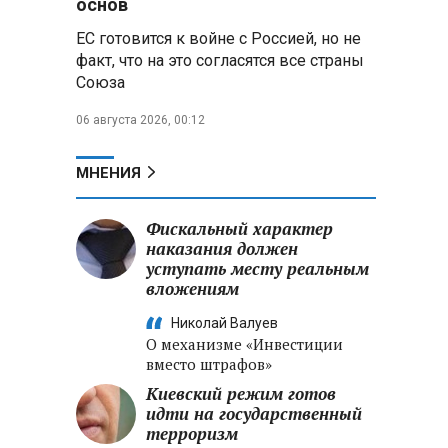
основ
ЕС готовится к войне с Россией, но не
Владимир Путин запросил у
факт, что на это согласятся все страны
военного командования оценки
Союза
обстановки на линии боевого
соприкосновения
06 августа 2026, 00:12
Владимир Путин провел
крупные кадровые
МНЕНИЯ
перестановки в командовании
СВО и Минобороны
Фискальный характер
наказания должен
Минобороны РФ: новые
уступать месту реальным
военно-строительные
вложениям
подразделения будут возводить
стратегические объекты по всей
Николай Валуев
стране
О механизме «Инвестиции
вместо штрафов»
Киевский режим готов
идти на государственный
терроризм