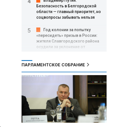
Владимир Путин:
Безопасность в Белгородской
области — главный приоритет, но
соцвопросы забывать нельзя
Год колонии за попытку
«пересидеть» призыв в России:
жителя Славгородского района
осудили за уклонение от
службы
ПАРЛАМЕНТСКОЕ СОБРАНИЕ
В Свердловской области
взорван автомобиль директора
производителя дронов «Упырь»
Российские пловцы
выиграли все золотые медали
первого дня Кубка мира по
зимнему плаванию
Александр Новак:
Независимые АЗС начнут