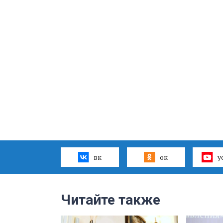
вк
ок
y
Читайте также