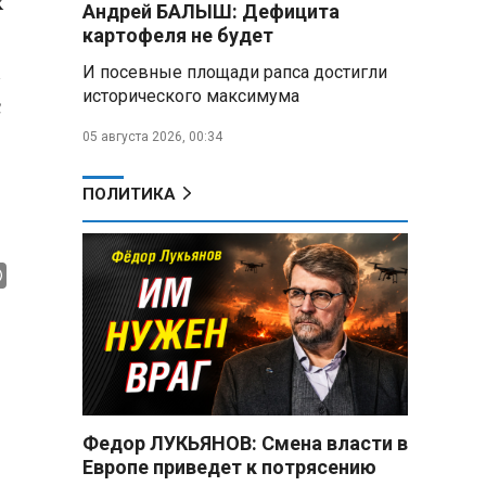
х
Андрей БАЛЫШ: Дефицита
снабжать топливом через
региональных операторов
картофеля не будет
И посевные площади рапса достигли
Беларусь и Россия
исторического максимума
с
усиливают сотрудничество по
реализации Целей устойчивого
05 августа 2026, 00:34
развития
Минобороны РФ:
ПОЛИТИКА
Освобождены Зарница и
Рыжевка
Строительство крупнейшего
логцентра Wildberries в
Беларуси идет с опережением
графика
Вячеслав Володин:
Противодействие
мошенничеству и миграционная
Федор ЛУКЬЯНОВ: Смена власти в
политика — приоритеты работы
Европе приведет к потрясению
Госдумы