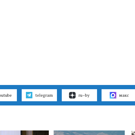
outube
telegram
ru–by
макс