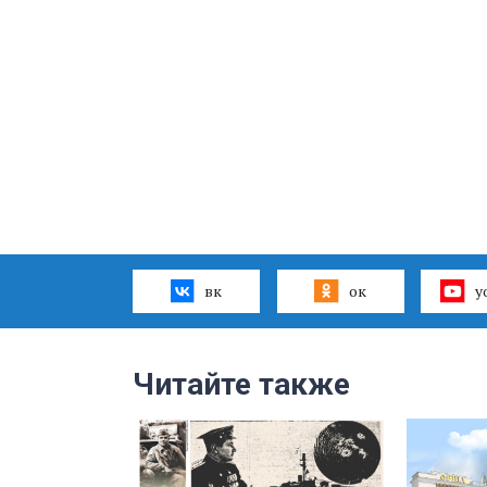
вк
ок
y
Читайте также