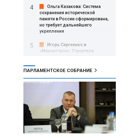
Ольга Казакова: Система
сохранения исторической
памяти в России сформирована,
но требует дальнейшего
укрепления
Игорь Сергеенко в
«Минскстрое»: Строители
формируют новый облик страны
и должны активнее участвовать
в улучшении охраны труда
ПАРЛАМЕНТСКОЕ СОБРАНИЕ
МИД РФ: Поездка
Зеленского в США не принесла
ожидаемых результатов
Белорусские школьники
собрали первые «космические»
томаты из семян, побывавших
на орбите