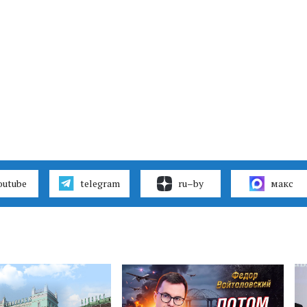
outube
telegram
ru–by
макс