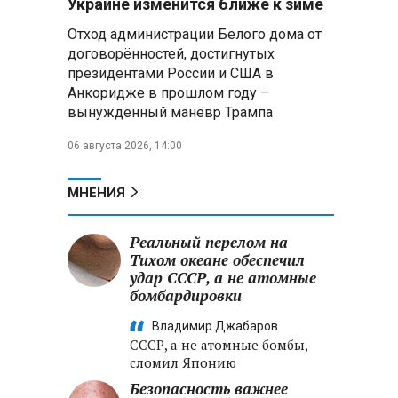
Украине изменится ближе к зиме
летательных аппаратов
Отход администрации Белого дома от
договорённостей, достигнутых
Президент Алжира готовится
президентами России и США в
к визиту в Беларусь — МИД
Алжира
Анкоридже в прошлом году –
вынужденный манёвр Трампа
Лантратова: судьба около
06 августа 2026, 14:00
300 жителей Курской области,
попавших в плен после
вторжения боевиков, остается
МНЕНИЯ
неизвестной
Реальный перелом на
Второй энергоблок БелАЭС
вновь вышел на номинальную
Тихом океане обеспечил
мощность после диагностики
удар СССР, а не атомные
оборудования
бомбардировки
Владимир Джабаров
СССР, а не атомные бомбы,
сломил Японию
Безопасность важнее