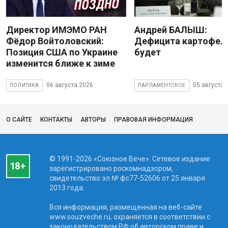
Директор ИМЭМО РАН
Андрей БАЛЫШ:
Фёдор Войтоловский:
Дефицита картофеля
Позиция США по Украине
будет
изменится ближе к зиме
06 августа 2026
05 августа 
ПОЛИТИКА
ПАРЛАМЕНТСКОЕ
О САЙТЕ
КОНТАКТЫ
АВТОРЫ
ПРАВОВАЯ ИНФОРМАЦИЯ
© 1991-2026 «Союзное Вече». Сетевое издание
зарегистрировано роскомнадзором,
свидетельство эл № фc77-52606 от 25 января
2013 года.
Вся информация, размещенная на веб-сайте
www.souzveche.ru, охраняется в соответствии с
законодательством РФ об авторском праве и