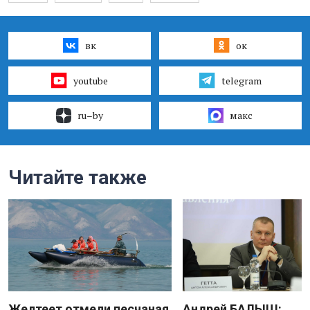
вк
ок
youtube
telegram
ru–by
макс
Читайте также
Желтеет отмели песчаная
Андрей БАЛЫШ: