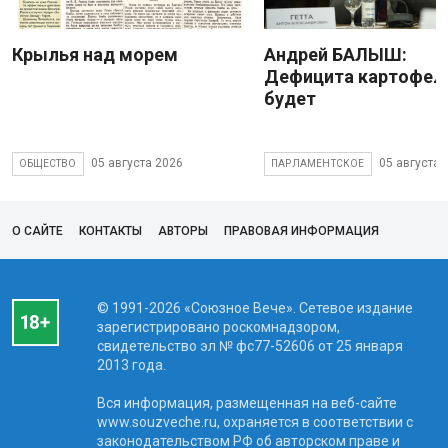
Крылья над морем
Андрей БАЛЫШ:
Дефицита картофеля
будет
05 августа 2026
05 августа 
ОБЩЕСТВО
ПАРЛАМЕНТСКОЕ
О САЙТЕ
КОНТАКТЫ
АВТОРЫ
ПРАВОВАЯ ИНФОРМАЦИЯ
© 1991-2026 «Союзное Вече». Сетевое издание
зарегистрировано роскомнадзором,
свидетельство эл № фc77-52606 от 25 января
2013 года.
Вся информация, размещенная на веб-сайте
www.souzveche.ru, охраняется в соответствии с
законодательством РФ об авторском праве и