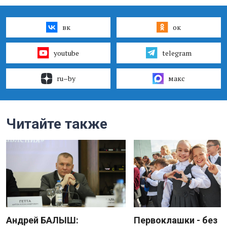
вк
ок
youtube
telegram
ru–by
макс
Читайте также
Андрей БАЛЫШ:
Первоклашки - без