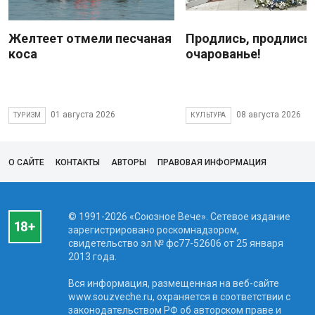
Желтеет отмели песчаная
Продлись, продлись
коса
очарованье!
01 августа 2026
08 августа 2026
ТУРИЗМ
КУЛЬТУРА
О САЙТЕ
КОНТАКТЫ
АВТОРЫ
ПРАВОВАЯ ИНФОРМАЦИЯ
© 1991-2026 «Союзное Вече». Сетевое издание
зарегистрировано роскомнадзором,
свидетельство эл № фc77-52606 от 25 января
2013 года.
Вся информация, размещенная на веб-сайте
www.souzveche.ru, охраняется в соответствии с
законодательством РФ об авторском праве и