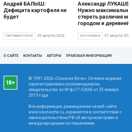
Андрей БАЛЫШ:
Александр ЛУКАШЕН
Дефицита картофеля не
Нужно максимально
будет
стереть различия м
городом и деревней
05 августа 2026
07 августа 2026
ПАРЛАМЕНТСКОЕ
ЭКОНОМИКА
О САЙТЕ
КОНТАКТЫ
АВТОРЫ
ПРАВОВАЯ ИНФОРМАЦИЯ
© 1991-2026 «Союзное Вече». Сетевое издание
зарегистрировано роскомнадзором,
свидетельство эл № фc77-52606 от 25 января
2013 года.
Вся информация, размещенная на веб-сайте
www.souzveche.ru, охраняется в соответствии с
законодательством РФ об авторском праве и
международными соглашениями.