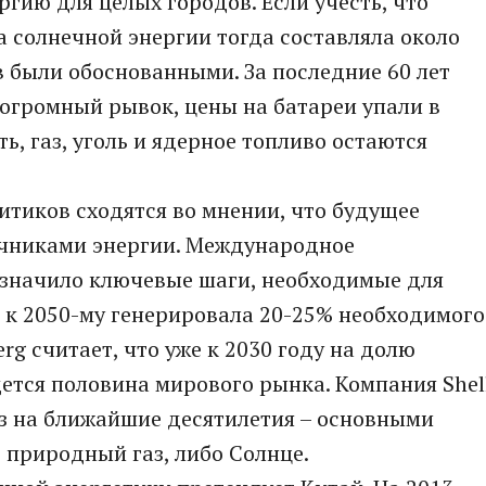
гию для целых городов. Если учесть, что
а солнечной энергии тогда составляла около
в были обоснованными. За последние 60 лет
огромный рывок, цены на батареи упали в
ть, газ, уголь и ядерное топливо остаются
тиков сходятся во мнении, что будущее
очниками энергии. Международное
означило ключевые шаги, необходимые для
а к 2050-му генерировала 20-25% необходимого
rg считает, что уже к 2030 году на долю
ется половина мирового рынка. Компания Shel
з на ближайшие десятилетия – основными
 природный газ, либо Солнце.