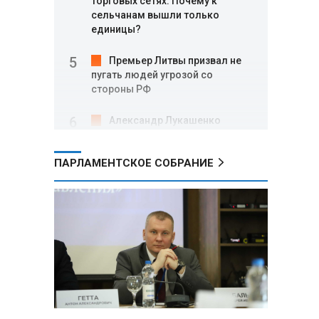
торговых сетях: Почему к
сельчанам вышли только
единицы?
Премьер Литвы призвал не
пугать людей угрозой со
стороны РФ
Александр Лукашенко
подарили белорусский бинокль,
изготовленный по стандартам
ПАРЛАМЕНТСКОЕ СОБРАНИЕ
НАТО
В Белгородской области при
новых атаках ВСУ пострадали
еще четыре человека
Александр Лукашенко о
работе Белкоопсоюза: «Если это
так, это жуть»
Минск возглавил рейтинг