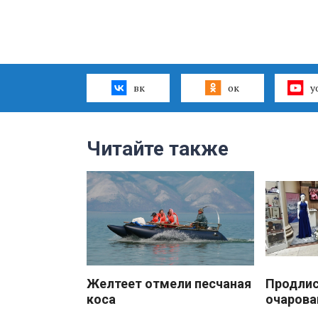
вк
ок
y
Читайте также
Желтеет отмели песчаная
Продлис
коса
очарова