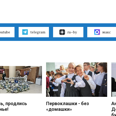
outube
telegram
ru–by
макс
ь, продлись
Первоклашки - без
А
нье!
«домашки»
Д
б