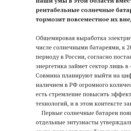
наши умы в этой области вмес
рентабельные солнечные бата
тормозит повсеместное их вне
Общемировая выработка электри
числе солнечными батареями, к 20
периоду в России, согласно пост
энергетика займет сектор лишь в 
Совмина планируют выйти на цифр
наличием в РФ огромного количест
есть стремление повысить эффект
технологий, и в этом контексте з
Первые солнечные батареи появи
отдельные энтузиасты утверждали