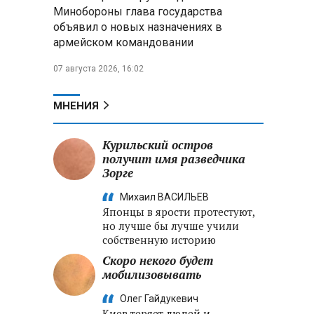
меры по защите инфраструктуры
Минобороны глава государства
от терактов
объявил о новых назначениях в
армейском командовании
Минобороны РФ: «Искандер»
уничтожил эшелон с техникой
07 августа 2026, 16:02
ВСУ в Днепропетровской
области
МНЕНИЯ
Главы правительств ЕАЭС
подписали три соглашения по
Курильский остров
e‑торговле, биржевому рынку и
получит имя разведчика
ученым званиям
Зорге
Михаил ВАСИЛЬЕВ
Японцы в ярости протестуют,
но лучше бы лучше учили
собственную историю
Скоро некого будет
мобилизовывать
Олег Гайдукевич
Киев теряет людей и