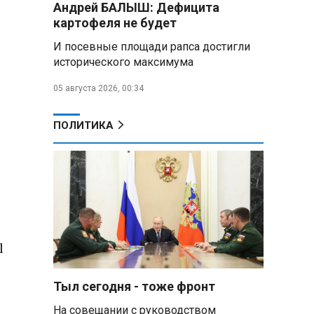
Андрей БАЛЫШ: Дефицита
самых популярных зарубежных
картофеля не будет
городов у российских туристов
И посевные площади рапса достигли
Минобороны РФ: при
исторического максимума
освобождении Анискино ВСУ
понесли большие потери, часть
05 августа 2026, 00:34
военных сдалась в плен
ПОЛИТИКА
Александр Лукашенко:
Россияне «услышали батьку» и
скупают пустующие дома в
белорусских деревнях
Алесандр Лукашенко назвал
работу сельской торговли
«неудовлетворительной» и
возмутился «просрочкой и
l
тухлятиной»
Тыл сегодня - тоже фронт
Владимир Путин обсудил с
Совбезом дополнительные
На совещании с руководством