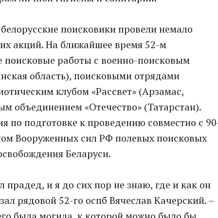
 белорусские поисковики провели немало
их акций. На ближайшее время 52-м
 поисковые работы с военно-поисковым
инская область), поисковыми отрядами
иотическим клубом «Рассвет» (Арзамас,
ым объединением «Отечество» (Татарстан).
я по подготовке к проведению совместно с 90
ном Вооруженных сил РФ полевых поисковых
освобождения Беларуси.
л прадед, и я до сих пор не знаю, где и как он
азал рядовой 52-го оспб Вячеслав Качерский. –
его была могила, к которой можно было бы