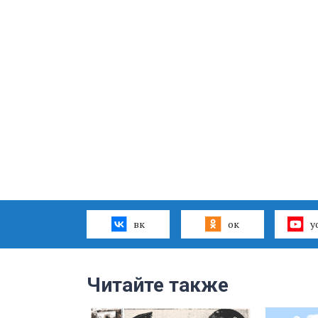
вк
ок
y
Читайте также