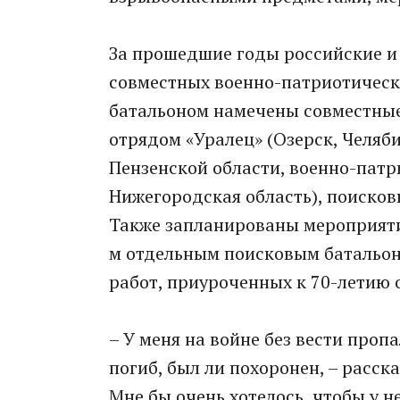
За прошедшие годы российские и
совместных военно-патриотическ
батальоном намечены совместные
отрядом «Уралец» (Озерск, Челяб
Пензенской области, военно-патр
Нижегородская область), поисков
Также запланированы мероприяти
м отдельным поисковым батальо
работ, приуроченных к 70-летию 
– У меня на войне без вести пропа
погиб, был ли похоронен, – расск
Мне бы очень хотелось, чтобы у н