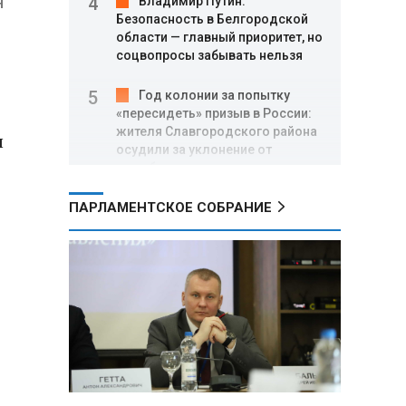
я
Владимир Путин:
Безопасность в Белгородской
области — главный приоритет, но
соцвопросы забывать нельзя
Год колонии за попытку
«пересидеть» призыв в России:
жителя Славгородского района
ы
осудили за уклонение от
службы
ПАРЛАМЕНТСКОЕ СОБРАНИЕ
В Свердловской области
взорван автомобиль директора
производителя дронов «Упырь»
Российские пловцы
выиграли все золотые медали
первого дня Кубка мира по
зимнему плаванию
Александр Новак:
Независимые АЗС начнут