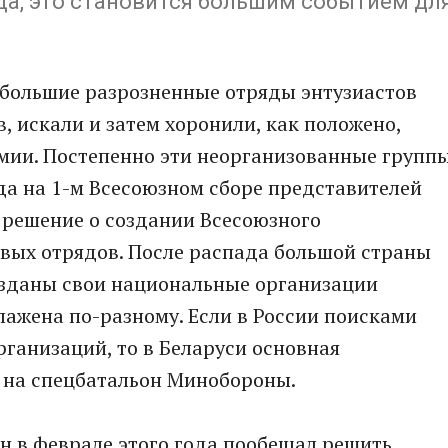
а, это становится большим событием дл
ебольшие разрозненные отряды энтузиастов
, искали и затем хоронили, как положено,
мии. Постепенно эти неорганизованные групп
ода на 1-м Всесоюзном сборе представителей
 решение о создании Всесоюзного
вых отрядов. После распада большой страны
озданы свои национальные организации
лажена по-разному. Если в России поисками
ганизаций, то в Беларуси основная
а на спецбатальон Минобороны.
н в феврале этого года пообещал решить