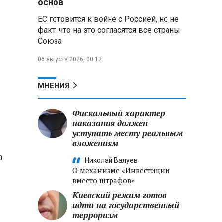
основ
ЕС готовится к войне с Россией, но не
Владимир Путин запросил у
факт, что на это согласятся все страны
военного командования оценки
Союза
обстановки на линии боевого
соприкосновения
06 августа 2026, 00:12
Владимир Путин провел
крупные кадровые
МНЕНИЯ
перестановки в командовании
СВО и Минобороны
Фискальный характер
наказания должен
Минобороны РФ: новые
уступать месту реальным
военно-строительные
вложениям
подразделения будут возводить
стратегические объекты по всей
о
Николай Валуев
стране
О механизме «Инвестиции
вместо штрафов»
Киевский режим готов
идти на государственный
терроризм