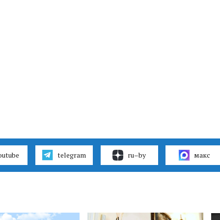
outube
telegram
ru–by
макс