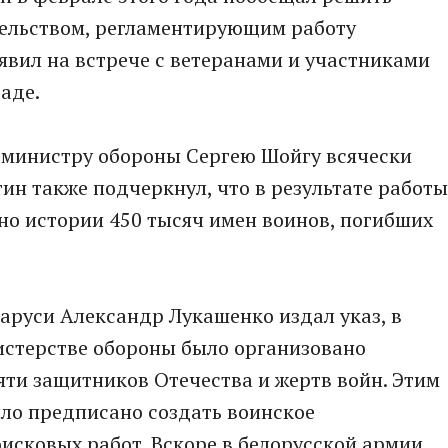
ельством, регламентирующим работу
аявил на встрече с ветеранами и участниками
раде.
е министру обороны Сергею Шойгу всячески
ин также подчеркнул, что в результате работы
но истории 450 тысяч имен воинов, погибших
ларуси Александр Лукашенко издал указ, в
истерстве обороны было организовано
ти защитников Отечества и жертв войн. Этим
ло предписано создать воинское
исковых работ. Вскоре в белорусской армии