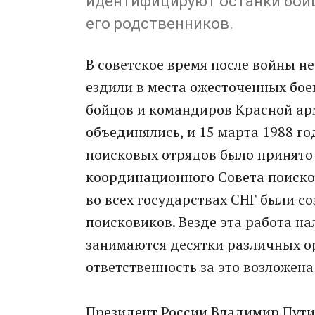
идентифицируют останки бойц
его родственников.
В советское время после войны н
ездили в места ожесточенных боев
бойцов и командиров Красной ар
объединялись, и 15 марта 1988 г
поисковых отрядов было принято
координационного Совета поиско
во всех государствах СНГ были с
поисковиков. Везде эта работа на
занимаются десятки различных ор
ответственность за это возложен
Президент России Владимир Пути