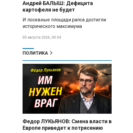
Андрей БАЛЫШ: Дефицита
снабжать топливом через
региональных операторов
картофеля не будет
И посевные площади рапса достигли
Беларусь и Россия
исторического максимума
усиливают сотрудничество по
реализации Целей устойчивого
05 августа 2026, 00:34
развития
Минобороны РФ:
ПОЛИТИКА
Освобождены Зарница и
Рыжевка
Строительство крупнейшего
логцентра Wildberries в
Беларуси идет с опережением
графика
Вячеслав Володин:
Противодействие
мошенничеству и миграционная
Федор ЛУКЬЯНОВ: Смена власти в
политика — приоритеты работы
Европе приведет к потрясению
Госдумы