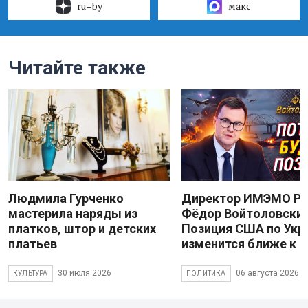
ru–by
макс
Читайте также
Людмила Гурченко
Директор ИМЭМО Р
мастерила наряды из
Фёдор Войтоловский
платков, штор и детских
Позиция США по Укр
платьев
изменится ближе к 
30 июля 2026
06 августа 2026
КУЛЬТУРА
ПОЛИТИКА