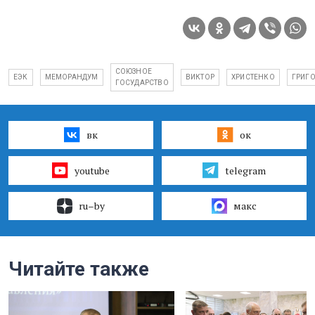
СОЮЗНОЕ
ЕЭК
МЕМОРАНДУМ
ВИКТОР
ХРИСТЕНКО
ГРИГ
ГОСУДАРСТВО
вк
ок
youtube
telegram
ru–by
макс
Читайте также