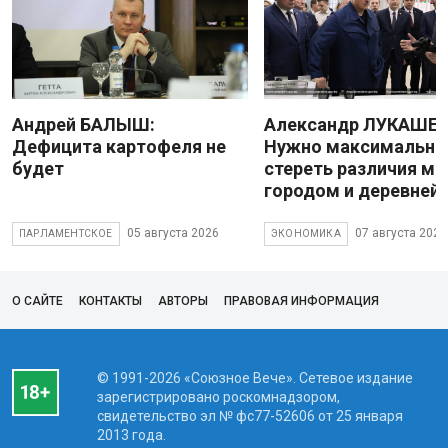
Андрей БАЛЫШ:
Александр ЛУКАШЕН
Дефицита картофеля не
Нужно максимально
будет
стереть различия м
городом и деревней
05 августа 2026
07 августа 2026
ПАРЛАМЕНТСКОЕ
ЭКОНОМИКА
О САЙТЕ
КОНТАКТЫ
АВТОРЫ
ПРАВОВАЯ ИНФОРМАЦИЯ
© 1991-2026 «Союзное Вече». Сетевое издание
зарегистрировано роскомнадзором,
свидетельство эл № фc77-52606 от 25 января
2013 года.