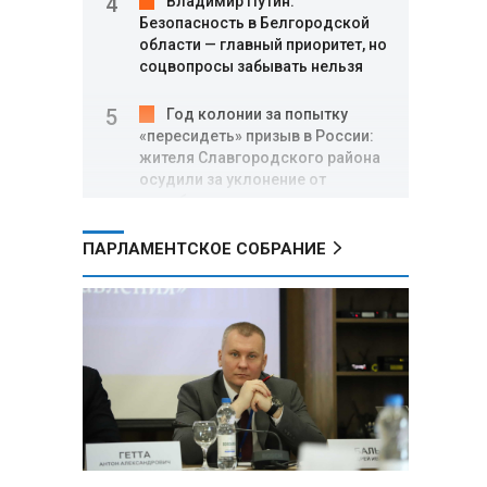
Владимир Путин:
Безопасность в Белгородской
области — главный приоритет, но
соцвопросы забывать нельзя
Год колонии за попытку
«пересидеть» призыв в России:
жителя Славгородского района
осудили за уклонение от
службы
ПАРЛАМЕНТСКОЕ СОБРАНИЕ
В Свердловской области
взорван автомобиль директора
производителя дронов «Упырь»
Российские пловцы
выиграли все золотые медали
первого дня Кубка мира по
зимнему плаванию
Александр Новак:
Независимые АЗС начнут