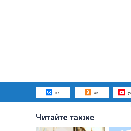
вк
ок
y
Читайте также