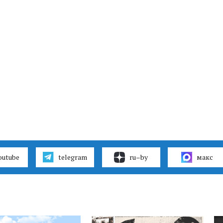
outube
telegram
ru–by
макс