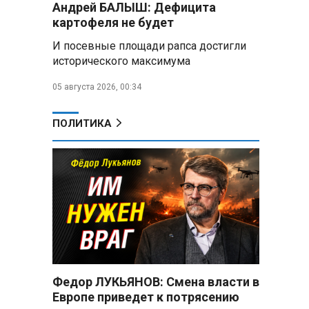
Андрей БАЛЫШ: Дефицита
снабжать топливом через
региональных операторов
картофеля не будет
И посевные площади рапса достигли
Беларусь и Россия
исторического максимума
усиливают сотрудничество по
реализации Целей устойчивого
05 августа 2026, 00:34
развития
Минобороны РФ:
ПОЛИТИКА
Освобождены Зарница и
Рыжевка
Строительство крупнейшего
логцентра Wildberries в
Беларуси идет с опережением
графика
Вячеслав Володин:
Противодействие
мошенничеству и миграционная
Федор ЛУКЬЯНОВ: Смена власти в
политика — приоритеты работы
Европе приведет к потрясению
Госдумы