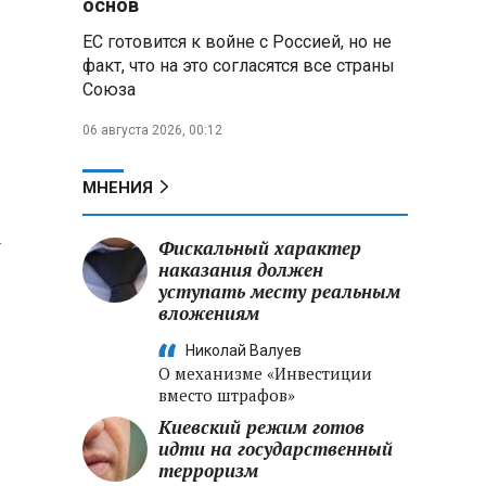
основ
ЕС готовится к войне с Россией, но не
Владимир Путин запросил у
факт, что на это согласятся все страны
военного командования оценки
Союза
обстановки на линии боевого
соприкосновения
06 августа 2026, 00:12
Владимир Путин провел
крупные кадровые
МНЕНИЯ
перестановки в командовании
СВО и Минобороны
а
Фискальный характер
наказания должен
Минобороны РФ: новые
уступать месту реальным
военно-строительные
вложениям
подразделения будут возводить
стратегические объекты по всей
Николай Валуев
стране
О механизме «Инвестиции
вместо штрафов»
Киевский режим готов
идти на государственный
терроризм