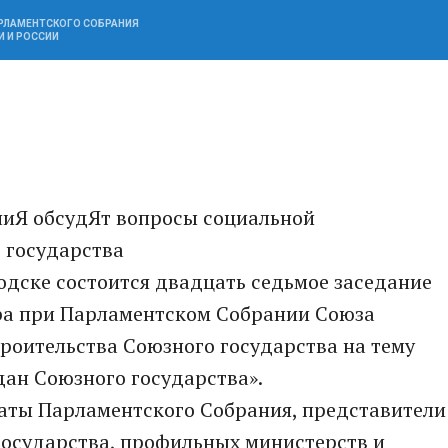
АРЛАМЕНТСКОГО СОБРАНИЯ
И И РОССИИ
иЯ обсудЯт вопросы социальной
 государства
водске состоится двадцать седьмое заседание
ра при Парламентском Собрании Союза
троительства Союзного государства на тему
ан Союзного государства».
таты Парламентского Собрания, представители
государства, профильных министерств и