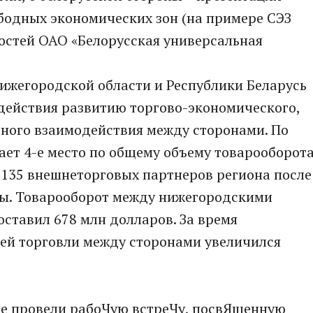
бодных экономических зон (на примере СЭЗ
ностей ОАО «Белорусская универсальная
ижегородской области и Республики Беларусь
содействия развитию торгово-экономического,
рного взаимодействия между сторонами. По
мает 4-е место по общему объему товарооборот
 135 внешнеторговых партнеров региона после
ы. Товарооборот между нижегородскими
ставил 678 млн долларов. За время
ней торговли между сторонами увеличился
ые провели рабоЧую встреЧу, посвЯщенную