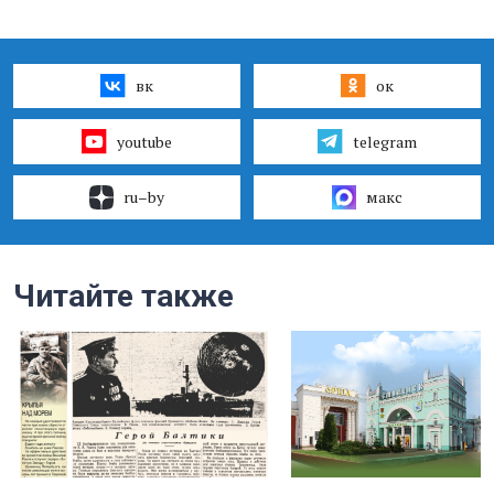
вк
ок
youtube
telegram
ru–by
макс
Читайте также