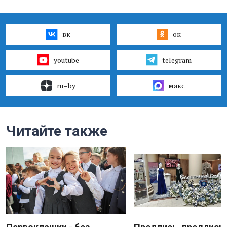
вк
ок
youtube
telegram
ru–by
макс
Читайте также