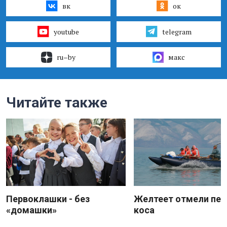
вк
ок
youtube
telegram
ru–by
макс
Читайте также
Первоклашки - без
Желтеет отмели пес
«домашки»
коса