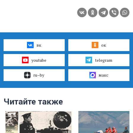
вк
ок
youtube
telegram
ru–by
макс
Читайте также