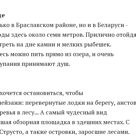
де
ько в Браславском районе, но и в Беларуси -
оды здесь около семи метров. Прилично отойд
треть на дне камни и мелких рыбешек.
сь можно пить прямо из озера, и очень
купания принимают душ.
 хочется остановиться, чтобы
йзажи: перевернутые лодки на берегу, аисто
ревья в лесу... А самый чудесный вид
чшая обзорная площадка в здешних местах. С
трусто, а также островки, заросшие лесами.