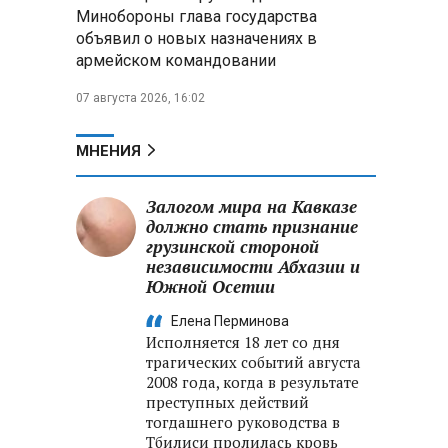
Минобороны РФ: при
Минобороны глава государства
освобождении Анискино ВСУ
объявил о новых назначениях в
понесли большие потери, часть
армейском командовании
военных сдалась в плен
07 августа 2026, 16:02
Александр Лукашенко:
Россияне «услышали батьку» и
скупают пустующие дома в
МНЕНИЯ
белорусских деревнях
Залогом мира на Кавказе
должно стать признание
грузинской стороной
независимости Абхазии и
Южной Осетии
Елена Перминова
Исполняется 18 лет со дня
трагических событий августа
2008 года, когда в результате
преступных действий
тогдашнего руководства в
Тбилиси пролилась кровь