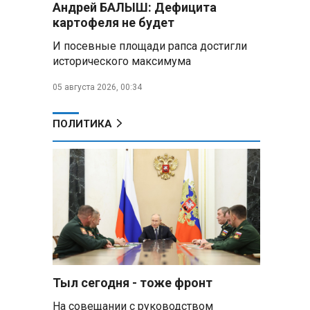
Андрей БАЛЫШ: Дефицита
Премьер Литвы призвал не
картофеля не будет
пугать людей угрозой со
стороны РФ
И посевные площади рапса достигли
исторического максимума
Александр Лукашенко
подарили белорусский бинокль,
05 августа 2026, 00:34
изготовленный по стандартам
НАТО
ПОЛИТИКА
В Белгородской области при
новых атаках ВСУ пострадали
еще четыре человека
Александр Лукашенко о
работе Белкоопсоюза: «Если это
так, это жуть»
Минск возглавил рейтинг
самых популярных зарубежных
Тыл сегодня - тоже фронт
городов у российских туристов
На совещании с руководством