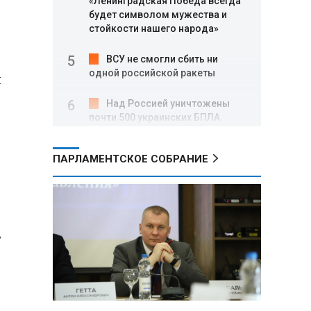
«Ленинградская Победа всегда
будет символом мужества и
стойкости нашего народа»
ВСУ не смогли сбить ни
одной российской ракеты
я
Над Россией уничтожены
почти 500 украинских БПЛА
Вячеслав Володин: в августе
ПАРЛАМЕНТСКОЕ СОБРАНИЕ
заработали нормы,
направленные на стабилизацию
на топливном рынке, и новые
меры поддержки участников
СВО
в
Александр Лукашенко о
торговых сетях: Почему к
сельчанам вышли только
единицы?