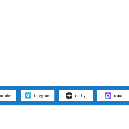
outube
telegram
ru–by
макс