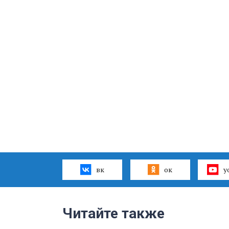
вк
ок
y
Читайте также