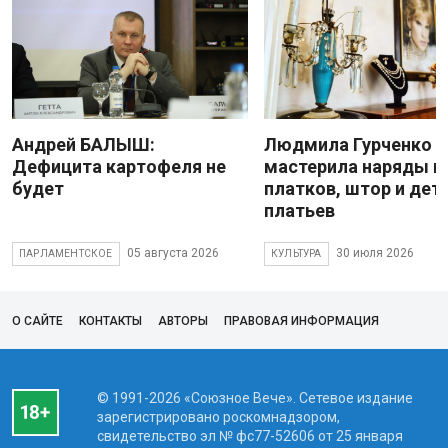
Андрей БАЛЫШ:
Людмила Гурченко
Дефицита картофеля не
мастерила наряды и
будет
платков, штор и дет
платьев
05 августа 2026
30 июля 2026
ПАРЛАМЕНТСКОЕ
КУЛЬТУРА
О САЙТЕ
КОНТАКТЫ
АВТОРЫ
ПРАВОВАЯ ИНФОРМАЦИЯ
© 1991-2026 «Союзное Вече». Сетевое издание
зарегистрировано роскомнадзором,
свидетельство эл № фc77-52606 от 25 января