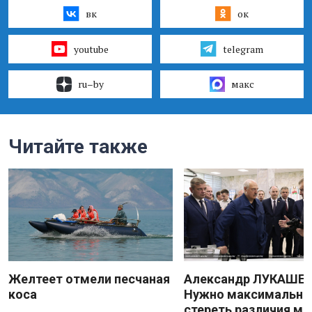
вк
ок
youtube
telegram
ru–by
макс
Читайте также
Желтеет отмели песчаная
Александр ЛУКАШЕН
коса
Нужно максимально
стереть различия м