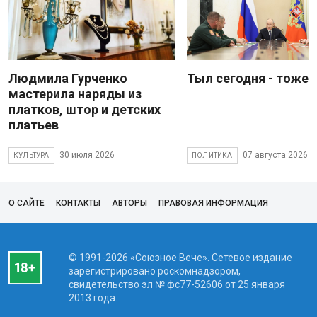
Людмила Гурченко
Тыл сегодня - тоже 
мастерила наряды из
платков, штор и детских
платьев
30 июля 2026
07 августа 2026
КУЛЬТУРА
ПОЛИТИКА
О САЙТЕ
КОНТАКТЫ
АВТОРЫ
ПРАВОВАЯ ИНФОРМАЦИЯ
© 1991-2026 «Союзное Вече». Сетевое издание
зарегистрировано роскомнадзором,
свидетельство эл № фc77-52606 от 25 января
2013 года.