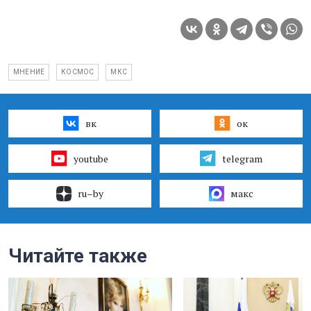
МНЕНИЕ
КОСМОС
МКС
вк
ок
youtube
telegram
ru–by
макс
Читайте также