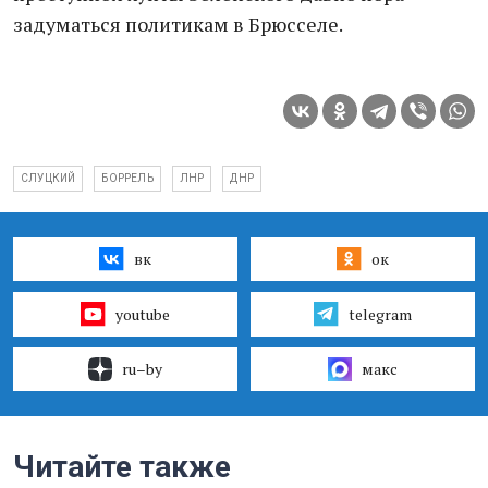
задуматься политикам в Брюсселе.
СЛУЦКИЙ
БОРРЕЛЬ
ЛНР
ДНР
вк
ок
youtube
telegram
ru–by
макс
Читайте также