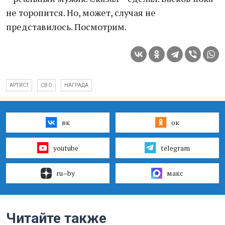
не торопится. Но, может, случая не
представилось. Посмотрим.
АРТИСТ
СВО
НАГРАДА
вк
ок
youtube
telegram
ru–by
макс
Читайте также