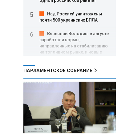
одной российской ракеты
Над Россией уничтожены
почти 500 украинских БПЛА
Вячеслав Володин: в августе
заработали нормы,
направленные на стабилизацию
на топливном рынке, и новые
меры поддержки участников
СВО
ПАРЛАМЕНТСКОЕ СОБРАНИЕ
Александр Лукашенко о
торговых сетях: Почему к
сельчанам вышли только
единицы?
Премьер Литвы призвал не
пугать людей угрозой со
стороны РФ
Александр Лукашенко