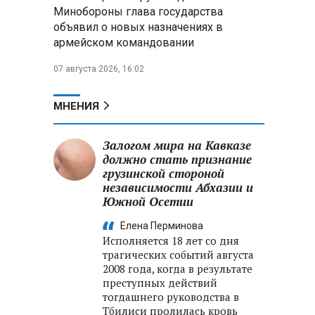
Александр Лукашенко:
Минобороны глава государства
Россияне «услышали батьку» и
объявил о новых назначениях в
скупают пустующие дома в
армейском командовании
белорусских деревнях
07 августа 2026, 16:02
Алесандр Лукашенко назвал
работу сельской торговли
«неудовлетворительной» и
МНЕНИЯ
возмутился «просрочкой и
тухлятиной»
Залогом мира на Кавказе
должно стать признание
грузинской стороной
независимости Абхазии и
Южной Осетии
Елена Перминова
Исполняется 18 лет со дня
трагических событий августа
2008 года, когда в результате
преступных действий
тогдашнего руководства в
Тбилиси пролилась кровь