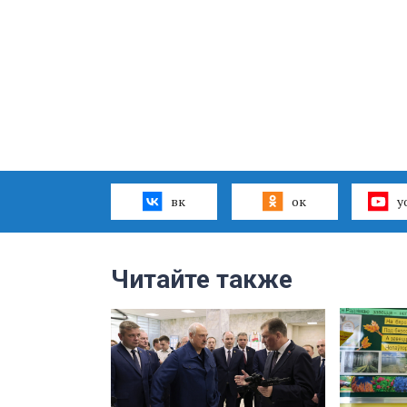
вк
ок
y
Читайте также