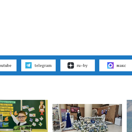
outube
telegram
ru–by
макс