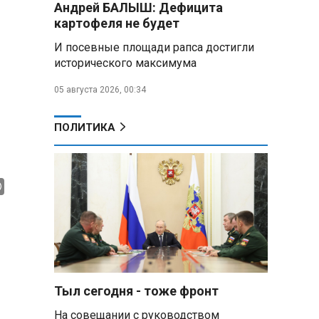
Андрей БАЛЫШ: Дефицита
подарили белорусский бинокль,
картофеля не будет
изготовленный по стандартам
НАТО
И посевные площади рапса достигли
исторического максимума
В Белгородской области при
новых атаках ВСУ пострадали
05 августа 2026, 00:34
еще четыре человека
ПОЛИТИКА
Александр Лукашенко о
работе Белкоопсоюза: «Если это
так, это жуть»
Минск возглавил рейтинг
самых популярных зарубежных
городов у российских туристов
Минобороны РФ: при
освобождении Анискино ВСУ
понесли большие потери, часть
Тыл сегодня - тоже фронт
военных сдалась в плен
На совещании с руководством