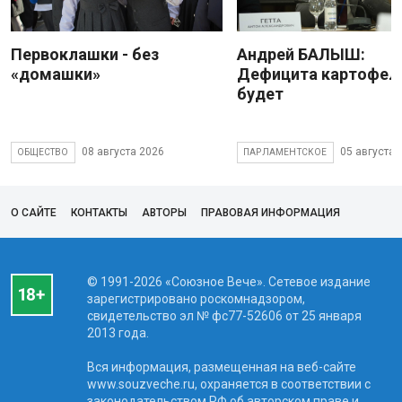
Первоклашки - без
Андрей БАЛЫШ:
«домашки»
Дефицита картофеля
будет
08 августа 2026
05 августа 
ОБЩЕСТВО
ПАРЛАМЕНТСКОЕ
О САЙТЕ
КОНТАКТЫ
АВТОРЫ
ПРАВОВАЯ ИНФОРМАЦИЯ
© 1991-2026 «Союзное Вече». Сетевое издание
зарегистрировано роскомнадзором,
свидетельство эл № фc77-52606 от 25 января
2013 года.
Вся информация, размещенная на веб-сайте
www.souzveche.ru, охраняется в соответствии с
законодательством РФ об авторском праве и