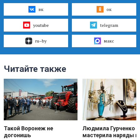
вк
ок
youtube
telegram
ru–by
макс
Читайте также
Такой Воронеж не
Людмила Гурченко
догонишь
мастерила наряды и