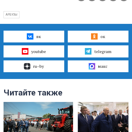
АРБУЗЫ
вк
ок
youtube
telegram
ru–by
макс
Читайте также