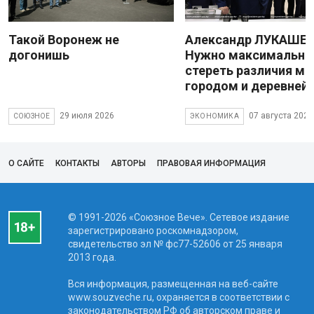
Такой Воронеж не
Александр ЛУКАШЕН
догонишь
Нужно максимально
стереть различия м
городом и деревней
29 июля 2026
07 августа 2026
СОЮЗНОЕ
ЭКОНОМИКА
О САЙТЕ
КОНТАКТЫ
АВТОРЫ
ПРАВОВАЯ ИНФОРМАЦИЯ
© 1991-2026 «Союзное Вече». Сетевое издание
зарегистрировано роскомнадзором,
свидетельство эл № фc77-52606 от 25 января
2013 года.
Вся информация, размещенная на веб-сайте
www.souzveche.ru, охраняется в соответствии с
законодательством РФ об авторском праве и