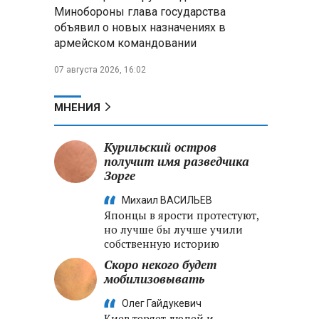
Александр Лукашенко:
Минобороны глава государства
Хотите «собирать сливки» в
объявил о новых назначениях в
городах — отвечайте и за
армейском командовании
отдалённые деревни
07 августа 2026, 16:02
Минобороны РФ: установлен
контроль над Анискино в
Харьковской области
МНЕНИЯ
ФСБ и МВД накрыли сеть
Курильский остров
криптообменников в «Москва-
получит имя разведчика
Сити», через которую
Зорге
украинские call-центры
выводили похищенные деньги
Михаил ВАСИЛЬЕВ
Японцы в ярости протестуют,
но лучше бы лучше учили
собственную историю
Скоро некого будет
мобилизовывать
Олег Гайдукевич
Киев теряет людей и