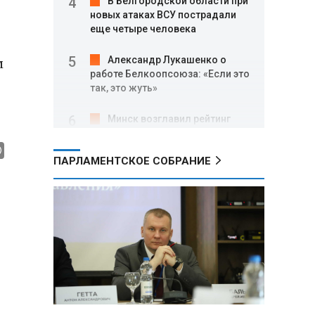
В Белгородской области при
новых атаках ВСУ пострадали
еще четыре человека
м
Александр Лукашенко о
работе Белкоопсоюза: «Если это
так, это жуть»
Минск возглавил рейтинг
самых популярных зарубежных
городов у российских туристов
ПАРЛАМЕНТСКОЕ СОБРАНИЕ
Минобороны РФ: при
освобождении Анискино ВСУ
понесли большие потери, часть
военных сдалась в плен
Александр Лукашенко:
Россияне «услышали батьку» и
скупают пустующие дома в
белорусских деревнях