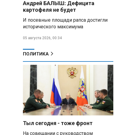
Андрей БАЛЫШ: Дефицита
Алесандр Лукашенко назвал
картофеля не будет
работу сельской торговли
«неудовлетворительной» и
И посевные площади рапса достигли
возмутился «просрочкой и
исторического максимума
тухлятиной»
05 августа 2026, 00:34
Владимир Путин обсудил с
Совбезом дополнительные
меры по защите инфраструктуры
ПОЛИТИКА
от терактов
Минобороны РФ: «Искандер»
уничтожил эшелон с техникой
ВСУ в Днепропетровской
области
Главы правительств ЕАЭС
подписали три соглашения по
e‑торговле, биржевому рынку и
ученым званиям
Тыл сегодня - тоже фронт
На совещании с руководством