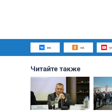
вк
ок
y
Читайте также