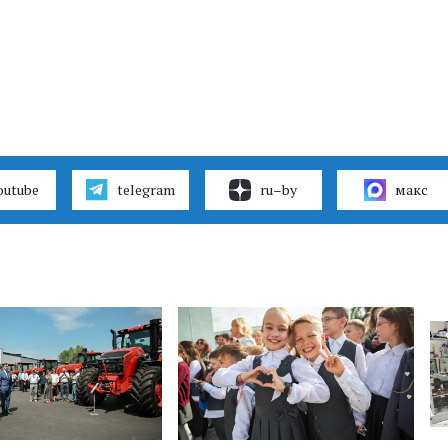
outube
telegram
ru–by
макс